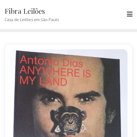
Skip
Fibra Leilões
to
content
Casa de Leilões em São Paulo